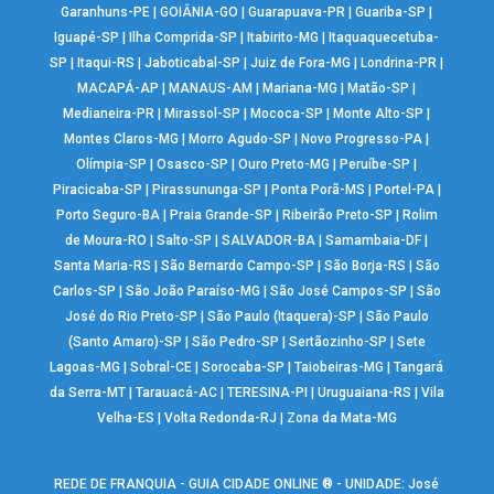
Garanhuns-PE
|
GOIÂNIA-GO
|
Guarapuava-PR
|
Guariba-SP
|
Iguapé-SP
|
Ilha Comprida-SP
|
Itabirito-MG
|
Itaquaquecetuba-
SP
|
Itaqui-RS
|
Jaboticabal-SP
|
Juiz de Fora-MG
|
Londrina-PR
|
MACAPÁ-AP
|
MANAUS-AM
|
Mariana-MG
|
Matão-SP
|
Medianeira-PR
|
Mirassol-SP
|
Mococa-SP
|
Monte Alto-SP
|
Montes Claros-MG
|
Morro Agudo-SP
|
Novo Progresso-PA
|
Olímpia-SP
|
Osasco-SP
|
Ouro Preto-MG
|
Peruíbe-SP
|
Piracicaba-SP
|
Pirassununga-SP
|
Ponta Porã-MS
|
Portel-PA
|
Porto Seguro-BA
|
Praia Grande-SP
|
Ribeirão Preto-SP
|
Rolim
de Moura-RO
|
Salto-SP
|
SALVADOR-BA
|
Samambaia-DF
|
Santa Maria-RS
|
São Bernardo Campo-SP
|
São Borja-RS
|
São
Carlos-SP
|
São João Paraíso-MG
|
São José Campos-SP
|
São
José do Rio Preto-SP
|
São Paulo (Itaquera)-SP
|
São Paulo
(Santo Amaro)-SP
|
São Pedro-SP
|
Sertãozinho-SP
|
Sete
Lagoas-MG
|
Sobral-CE
|
Sorocaba-SP
|
Taiobeiras-MG
|
Tangará
da Serra-MT
|
Tarauacá-AC
|
TERESINA-PI
|
Uruguaiana-RS
|
Vila
Velha-ES
|
Volta Redonda-RJ
|
Zona da Mata-MG
REDE DE FRANQUIA - GUIA CIDADE ONLINE ® - UNIDADE: José