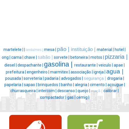
pão |
instituição |
martelete |
|
mesa |
material |
hotel |
andaimes |
pizzaria |
sabão |
ong |
cama |
chave |
sorvete |
betoneira |
motos |
gasolina |
diesel |
despachante |
restaurante |
veiculo |
apae |
agua |
prefeitura |
engenheiro |
marmitex |
associação |
igreja |
pousada |
sorveteria |
padaria |
advogados |
segurança |
drogaria |
papelaria |
sapao |
brinquedos |
banho |
alegria |
cimento |
açougue |
churrasqueira |
intercom |
descanso |
queijo |
calibrar |
maçã |
compactador |
gas |
cemig |