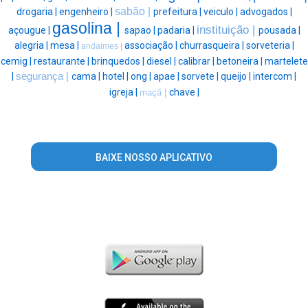
sabão |
drogaria |
engenheiro |
prefeitura |
veiculo |
advogados |
gasolina |
instituição |
açougue |
sapao |
padaria |
pousada |
alegria |
mesa |
associação |
churrasqueira |
sorveteria |
andaimes |
cemig |
restaurante |
brinquedos |
diesel |
calibrar |
betoneira |
martelete
|
segurança |
cama |
hotel |
ong |
apae |
sorvete |
queijo |
intercom |
igreja |
chave |
maçã |
BAIXE NOSSO APLICATIVO