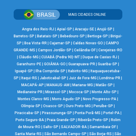
MAIS CIDADES ONLINE
Angra dos Reis-RJ
|
Apiaí-SP
|
Aracaju-SE
|
Arujá-SP
|
Barretos-SP
|
Batatais-SP
|
Bebedouro-SP
|
Bertioga-SP
|
Birigui-
SP
|
Boa Vista-RR
|
Cajamar-SP
|
Caldas Novas-GO
|
CAMPO
GRANDE-MS
|
Campos Jordão-SP
|
Ceilândia-DF
|
Cerejeiras-RO
|
Cláudio-MG
|
CUIABÁ (Pedra 90)-MT
|
Duque de Caxias-RJ
|
Garanhuns-PE
|
GOIÂNIA-GO
|
Guarapuava-PR
|
Guariba-SP
|
Iguapé-SP
|
Ilha Comprida-SP
|
Itabirito-MG
|
Itaquaquecetuba-
SP
|
Itaqui-RS
|
Jaboticabal-SP
|
Juiz de Fora-MG
|
Londrina-PR
|
MACAPÁ-AP
|
MANAUS-AM
|
Mariana-MG
|
Matão-SP
|
Medianeira-PR
|
Mirassol-SP
|
Mococa-SP
|
Monte Alto-SP
|
Montes Claros-MG
|
Morro Agudo-SP
|
Novo Progresso-PA
|
Olímpia-SP
|
Osasco-SP
|
Ouro Preto-MG
|
Peruíbe-SP
|
Piracicaba-SP
|
Pirassununga-SP
|
Ponta Porã-MS
|
Portel-PA
|
Porto Seguro-BA
|
Praia Grande-SP
|
Ribeirão Preto-SP
|
Rolim
de Moura-RO
|
Salto-SP
|
SALVADOR-BA
|
Samambaia-DF
|
Santa Maria-RS
|
São Bernardo Campo-SP
|
São Borja-RS
|
São