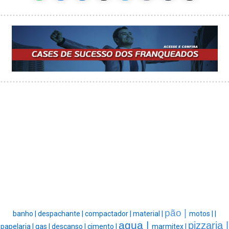
pão |
banho |
despachante |
compactador |
material |
motos |
|
agua |
pizzaria |
papelaria |
gas |
descanso |
cimento |
marmitex |