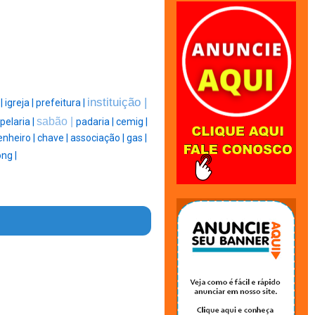
|
instituição |
|
igreja |
prefeitura |
sabão |
pelaria |
padaria |
cemig |
nheiro |
chave |
associação |
gas |
ng |