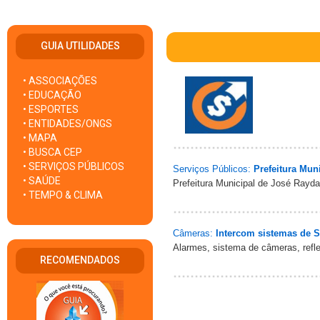
GUIA UTILIDADES
• ASSOCIAÇÕES
• EDUCAÇÃO
• ESPORTES
• ENTIDADES/ONGS
• MAPA
• BUSCA CEP
• SERVIÇOS PÚBLICOS
Serviços Públicos:
Prefeitura Mun
• SAÚDE
Prefeitura Municipal de José Rayd
• TEMPO & CLIMA
Câmeras:
Intercom sistemas de 
Alarmes, sistema de câmeras, reflet
RECOMENDADOS