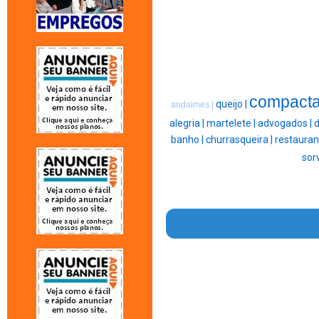
compacta
queijo |
andaimes |
alegria |
martelete |
advogados |
banho |
churrasqueira |
restauran
sor