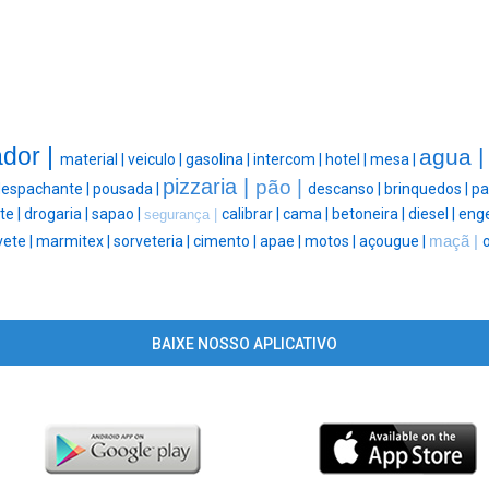
dor |
agua 
material |
veiculo |
gasolina |
intercom |
hotel |
mesa |
pizzaria |
pão |
despachante |
pousada |
descanso |
brinquedos |
pa
te |
drogaria |
sapao |
calibrar |
cama |
betoneira |
diesel |
enge
segurança |
vete |
marmitex |
sorveteria |
cimento |
apae |
motos |
açougue |
maçã |
o
BAIXE NOSSO APLICATIVO