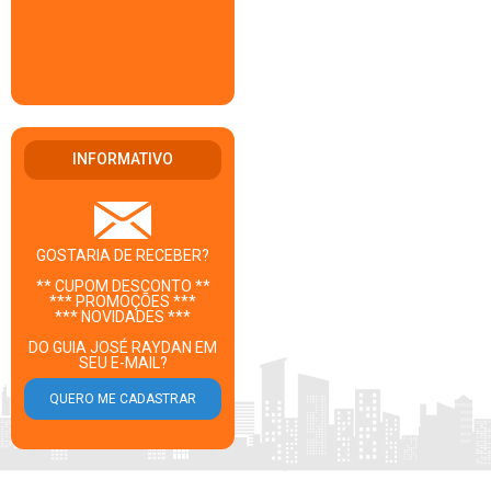
INFORMATIVO
GOSTARIA DE RECEBER?
** CUPOM DESCONTO **
*** PROMOÇÕES ***
*** NOVIDADES ***
DO GUIA JOSÉ RAYDAN EM
SEU E-MAIL?