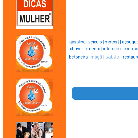
gasolina |
veiculo |
motos |
|
açougue
chave |
cimento |
intercom |
churras
sabão |
betoneira |
maçã |
restaur