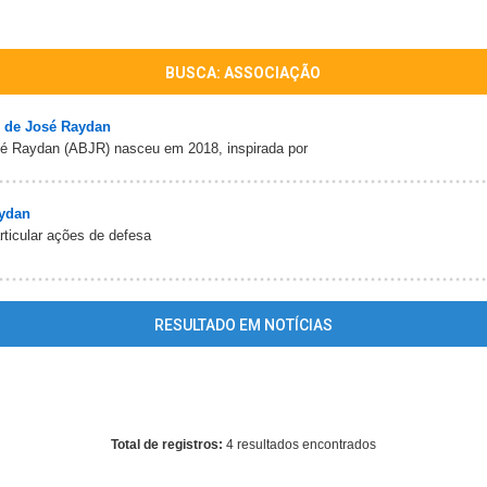
BUSCA: ASSOCIAÇÃO
 de José Raydan
é Raydan (ABJR) nasceu em 2018, inspirada por
ydan
ticular ações de defesa
RESULTADO EM NOTÍCIAS
ing
: mysql_fetch_array() expects parameter 1 to be resource, array giv
home/guiajoseraydan/www/conteudo_resultado_busca.php
on line
3
Total de registros:
4 resultados encontrados