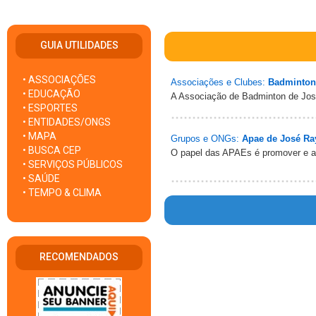
GUIA UTILIDADES
• ASSOCIAÇÕES
Associações e Clubes:
Badminton
• EDUCAÇÃO
A Associação de Badminton de Jos
• ESPORTES
• ENTIDADES/ONGS
• MAPA
Grupos e ONGs:
Apae de José Ra
• BUSCA CEP
O papel das APAEs é promover e ar
• SERVIÇOS PÚBLICOS
• SAÚDE
• TEMPO & CLIMA
RECOMENDADOS
Warn
/