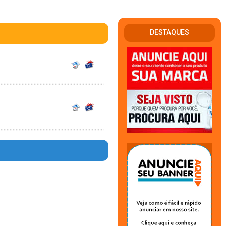
DESTAQUES
en in
44