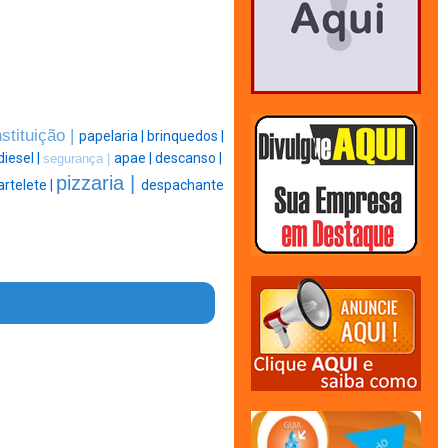
nstituição |
papelaria |
brinquedos |
diesel |
apae |
descanso |
segurança |
pizzaria |
rtelete |
despachante