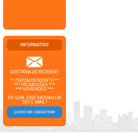
INFORMATIVO
GOSTARIA DE RECEBER?
** CUPOM DESCONTO **
*** PROMOÇÕES ***
*** NOVIDADES ***
DO GUIA JOSÉ RAYDAN EM
SEU E-MAIL?