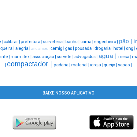
pão |
i
 |
calibrar |
prefeitura |
sorveteria |
banho |
cama |
engenheiro |
queira |
alegria |
cemig |
gas |
pousada |
drogaria |
hotel |
ong |
andaimes |
agua |
ante |
marmitex |
associação |
sorvete |
advogados |
mesa |
ma
compactador |
|
padaria |
material |
igreja |
queijo |
sapao |
BAIXE NOSSO APLICATIVO