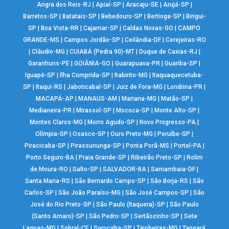
Angra dos Reis-RJ
|
Apiaí-SP
|
Aracaju-SE
|
Arujá-SP
|
Barretos-SP
|
Batatais-SP
|
Bebedouro-SP
|
Bertioga-SP
|
Birigui-
SP
|
Boa Vista-RR
|
Cajamar-SP
|
Caldas Novas-GO
|
CAMPO
GRANDE-MS
|
Campos Jordão-SP
|
Ceilândia-DF
|
Cerejeiras-RO
|
Cláudio-MG
|
CUIABÁ (Pedra 90)-MT
|
Duque de Caxias-RJ
|
Garanhuns-PE
|
GOIÂNIA-GO
|
Guarapuava-PR
|
Guariba-SP
|
Iguapé-SP
|
Ilha Comprida-SP
|
Itabirito-MG
|
Itaquaquecetuba-
SP
|
Itaqui-RS
|
Jaboticabal-SP
|
Juiz de Fora-MG
|
Londrina-PR
|
MACAPÁ-AP
|
MANAUS-AM
|
Mariana-MG
|
Matão-SP
|
Medianeira-PR
|
Mirassol-SP
|
Mococa-SP
|
Monte Alto-SP
|
Montes Claros-MG
|
Morro Agudo-SP
|
Novo Progresso-PA
|
Olímpia-SP
|
Osasco-SP
|
Ouro Preto-MG
|
Peruíbe-SP
|
Piracicaba-SP
|
Pirassununga-SP
|
Ponta Porã-MS
|
Portel-PA
|
Porto Seguro-BA
|
Praia Grande-SP
|
Ribeirão Preto-SP
|
Rolim
de Moura-RO
|
Salto-SP
|
SALVADOR-BA
|
Samambaia-DF
|
Santa Maria-RS
|
São Bernardo Campo-SP
|
São Borja-RS
|
São
Carlos-SP
|
São João Paraíso-MG
|
São José Campos-SP
|
São
José do Rio Preto-SP
|
São Paulo (Itaquera)-SP
|
São Paulo
(Santo Amaro)-SP
|
São Pedro-SP
|
Sertãozinho-SP
|
Sete
Lagoas-MG
|
Sobral-CE
|
Sorocaba-SP
|
Taiobeiras-MG
|
Tangará