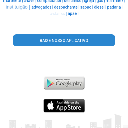
martelete |
chave |
compactador |
descanso |
igreja |
gas |
marmitex |
instituição |
advogados |
despachante |
sapao |
diesel |
padaria |
apae |
andaimes |
BAIXE NOSSO APLICATIVO