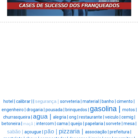
hotel |
calibrar |
|
segurança |
sorveteria |
material |
banho |
cimento |
gasolina |
engenheiro |
drogaria |
pousada |
brinquedos |
motos |
agua |
churrasqueira |
alegria |
ong |
restaurante |
veiculo |
cemig |
betoneira |
intercom |
cama |
queijo |
papelaria |
sorvete |
mesa |
maçã |
pizzaria |
pão |
sabão |
açougue |
associação |
prefeitura |