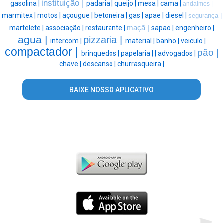
instituição |
gasolina |
padaria |
queijo |
mesa |
cama |
andaimes |
marmitex |
motos |
açougue |
betoneira |
gas |
apae |
diesel |
segurança |
martelete |
associação |
restaurante |
maçã |
sapao |
engenheiro |
agua |
pizzaria |
intercom |
material |
banho |
veiculo |
compactador |
pão |
brinquedos |
papelaria |
|
advogados |
chave |
descanso |
churrasqueira |
BAIXE NOSSO APLICATIVO