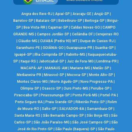
Angra dos Reis-RJ
|
Apiaí-SP
|
Aracaju-SE
|
Arujá-SP
|
Barretos-SP
|
Batatais-SP
|
Bebedouro-SP
|
Bertioga-SP
|
Birigui-
SP
|
Boa Vista-RR
|
Cajamar-SP
|
Caldas Novas-GO
|
CAMPO
GRANDE-MS
|
Campos Jordão-SP
|
Ceilândia-DF
|
Cerejeiras-RO
|
Cláudio-MG
|
CUIABÁ (Pedra 90)-MT
|
Duque de Caxias-RJ
|
Garanhuns-PE
|
GOIÂNIA-GO
|
Guarapuava-PR
|
Guariba-SP
|
Iguapé-SP
|
Ilha Comprida-SP
|
Itabirito-MG
|
Itaquaquecetuba-
SP
|
Itaqui-RS
|
Jaboticabal-SP
|
Juiz de Fora-MG
|
Londrina-PR
|
MACAPÁ-AP
|
MANAUS-AM
|
Mariana-MG
|
Matão-SP
|
Medianeira-PR
|
Mirassol-SP
|
Mococa-SP
|
Monte Alto-SP
|
Montes Claros-MG
|
Morro Agudo-SP
|
Novo Progresso-PA
|
Olímpia-SP
|
Osasco-SP
|
Ouro Preto-MG
|
Peruíbe-SP
|
Piracicaba-SP
|
Pirassununga-SP
|
Ponta Porã-MS
|
Portel-PA
|
Porto Seguro-BA
|
Praia Grande-SP
|
Ribeirão Preto-SP
|
Rolim
de Moura-RO
|
Salto-SP
|
SALVADOR-BA
|
Samambaia-DF
|
Santa Maria-RS
|
São Bernardo Campo-SP
|
São Borja-RS
|
São
Carlos-SP
|
São João Paraíso-MG
|
São José Campos-SP
|
São
José do Rio Preto-SP
|
São Paulo (Itaquera)-SP
|
São Paulo