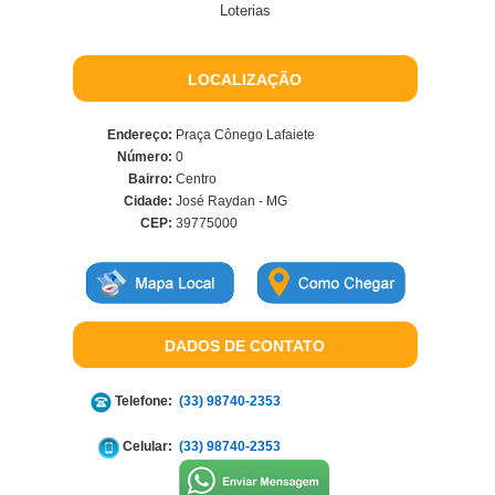
Loterias
LOCALIZAÇÃO
Endereço:
Praça Cônego Lafaiete
Número:
0
Bairro:
Centro
Cidade:
José Raydan - MG
CEP:
39775000
DADOS DE CONTATO
Telefone:
(33) 98740-2353
Celular:
(33) 98740-2353