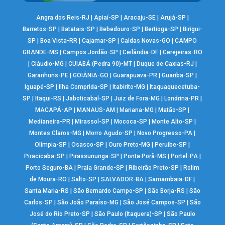
Angra dos Reis-RJ
|
Apiaí-SP
|
Aracaju-SE
|
Arujá-SP
|
Barretos-SP
|
Batatais-SP
|
Bebedouro-SP
|
Bertioga-SP
|
Birigui-
SP
|
Boa Vista-RR
|
Cajamar-SP
|
Caldas Novas-GO
|
CAMPO
GRANDE-MS
|
Campos Jordão-SP
|
Ceilândia-DF
|
Cerejeiras-RO
|
Cláudio-MG
|
CUIABÁ (Pedra 90)-MT
|
Duque de Caxias-RJ
|
Garanhuns-PE
|
GOIÂNIA-GO
|
Guarapuava-PR
|
Guariba-SP
|
Iguapé-SP
|
Ilha Comprida-SP
|
Itabirito-MG
|
Itaquaquecetuba-
SP
|
Itaqui-RS
|
Jaboticabal-SP
|
Juiz de Fora-MG
|
Londrina-PR
|
MACAPÁ-AP
|
MANAUS-AM
|
Mariana-MG
|
Matão-SP
|
Medianeira-PR
|
Mirassol-SP
|
Mococa-SP
|
Monte Alto-SP
|
Montes Claros-MG
|
Morro Agudo-SP
|
Novo Progresso-PA
|
Olímpia-SP
|
Osasco-SP
|
Ouro Preto-MG
|
Peruíbe-SP
|
Piracicaba-SP
|
Pirassununga-SP
|
Ponta Porã-MS
|
Portel-PA
|
Porto Seguro-BA
|
Praia Grande-SP
|
Ribeirão Preto-SP
|
Rolim
de Moura-RO
|
Salto-SP
|
SALVADOR-BA
|
Samambaia-DF
|
Santa Maria-RS
|
São Bernardo Campo-SP
|
São Borja-RS
|
São
Carlos-SP
|
São João Paraíso-MG
|
São José Campos-SP
|
São
José do Rio Preto-SP
|
São Paulo (Itaquera)-SP
|
São Paulo