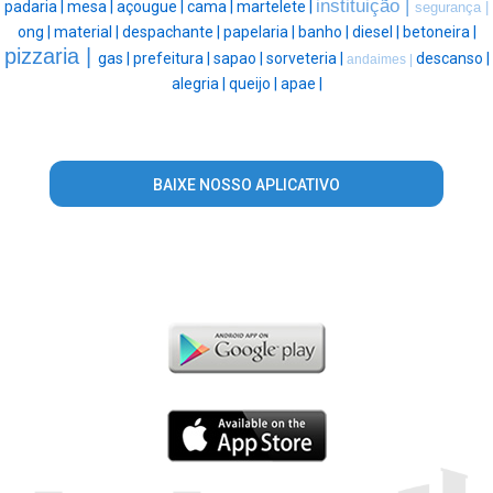
instituição |
padaria |
mesa |
açougue |
cama |
martelete |
segurança |
ong |
material |
despachante |
papelaria |
banho |
diesel |
betoneira |
pizzaria |
gas |
prefeitura |
sapao |
sorveteria |
descanso |
andaimes |
alegria |
queijo |
apae |
BAIXE NOSSO APLICATIVO