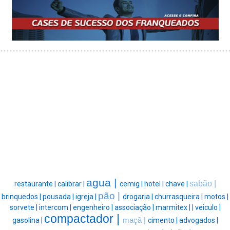
agua |
sabão |
restaurante |
calibrar |
cemig |
hotel |
chave |
pão |
brinquedos |
pousada |
igreja |
drogaria |
churrasqueira |
motos |
sorvete |
intercom |
engenheiro |
associação |
marmitex |
|
veiculo |
compactador |
gasolina |
maçã |
cimento |
advogados |