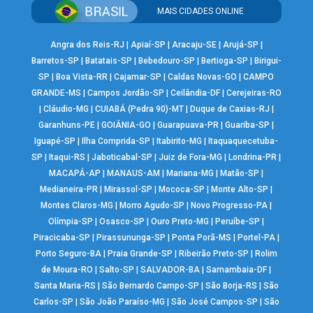
MAIS CIDADES ONLINE
Angra dos Reis-RJ
|
Apiaí-SP
|
Aracaju-SE
|
Arujá-SP
|
Barretos-SP
|
Batatais-SP
|
Bebedouro-SP
|
Bertioga-SP
|
Birigui-
SP
|
Boa Vista-RR
|
Cajamar-SP
|
Caldas Novas-GO
|
CAMPO
GRANDE-MS
|
Campos Jordão-SP
|
Ceilândia-DF
|
Cerejeiras-RO
|
Cláudio-MG
|
CUIABÁ (Pedra 90)-MT
|
Duque de Caxias-RJ
|
Garanhuns-PE
|
GOIÂNIA-GO
|
Guarapuava-PR
|
Guariba-SP
|
Iguapé-SP
|
Ilha Comprida-SP
|
Itabirito-MG
|
Itaquaquecetuba-
SP
|
Itaqui-RS
|
Jaboticabal-SP
|
Juiz de Fora-MG
|
Londrina-PR
|
MACAPÁ-AP
|
MANAUS-AM
|
Mariana-MG
|
Matão-SP
|
Medianeira-PR
|
Mirassol-SP
|
Mococa-SP
|
Monte Alto-SP
|
Montes Claros-MG
|
Morro Agudo-SP
|
Novo Progresso-PA
|
Olímpia-SP
|
Osasco-SP
|
Ouro Preto-MG
|
Peruíbe-SP
|
Piracicaba-SP
|
Pirassununga-SP
|
Ponta Porã-MS
|
Portel-PA
|
Porto Seguro-BA
|
Praia Grande-SP
|
Ribeirão Preto-SP
|
Rolim
de Moura-RO
|
Salto-SP
|
SALVADOR-BA
|
Samambaia-DF
|
Santa Maria-RS
|
São Bernardo Campo-SP
|
São Borja-RS
|
São
Carlos-SP
|
São João Paraíso-MG
|
São José Campos-SP
|
São