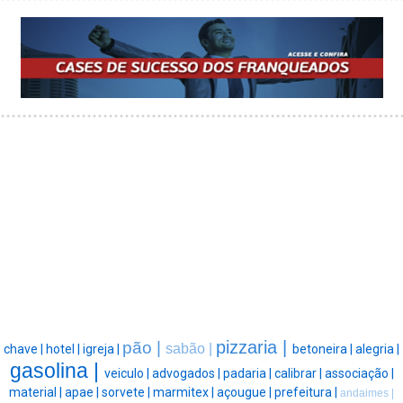
pizzaria |
pão |
sabão |
chave |
hotel |
igreja |
betoneira |
alegria |
gasolina |
veiculo |
advogados |
padaria |
calibrar |
associação |
material |
apae |
sorvete |
marmitex |
açougue |
prefeitura |
andaimes |