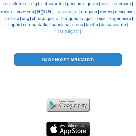
martelete |
cemig |
restaurante |
|
pousada |
queijo |
intercom |
maçã |
agua |
mesa |
sorveteria |
segurança |
drogaria |
motos |
descanso |
cimento |
ong |
churrasqueira |
brinquedos |
gas |
diesel |
engenheiro |
sapao |
compactador |
papelaria |
cama |
banho |
despachante |
instituição |
BAIXE NOSSO APLICATIVO